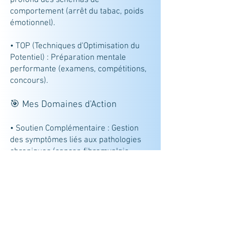
profond des schémas de
comportement (arrêt du tabac, poids
émotionnel).
• TOP (Techniques d'Optimisation du
Potentiel) : Préparation mentale
performante (examens, compétitions,
concours).
🎯 Mes Domaines d'Action
• Soutien Complémentaire : Gestion
des symptômes liés aux pathologies
chroniques (cancer, fibromyalgie,
acouphènes...).
• Bien-être quotidien : Retrouver
l'harmonie Corps-Esprit dans votre vie
personnelle et professionnelle.